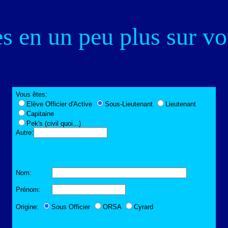
s en un peu plus sur vo
Vous êtes:
Elève Officier d'Active
Sous-Lieutenant
Lieutenant
Capitaine
Pek's (civil quoi...)
Autre:
Nom:
Prénom:
Origine:
Sous Officier
ORSA
Cyrard